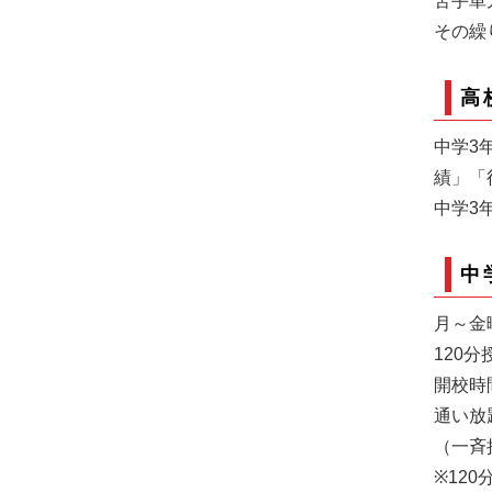
苦手単
その繰
高
中学3
績」「
中学3
中
月～金
120分
開校時間
通い放題
（一斉
※12