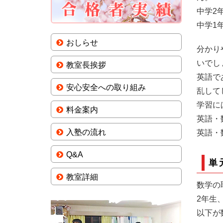
中学2
中学1
おしらせ
分かり
いでし
教室長挨拶
英語で
安心安全への取り組み
乱して
学習に
料金案内
英語・
入塾の流れ
英語・
Q&A
単
教室詳細
数学の
2年生
以下が