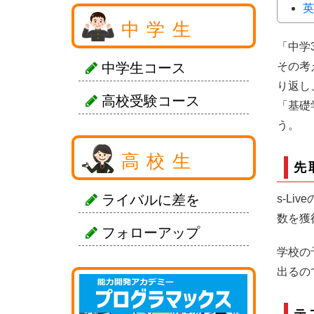
英
中学生
「中学
中学生コース
その考
り返し
高校受験コース
「基礎
う。
高校生
先
ライバルに差を
s-L
数を獲
フォローアップ
学校の
出るの