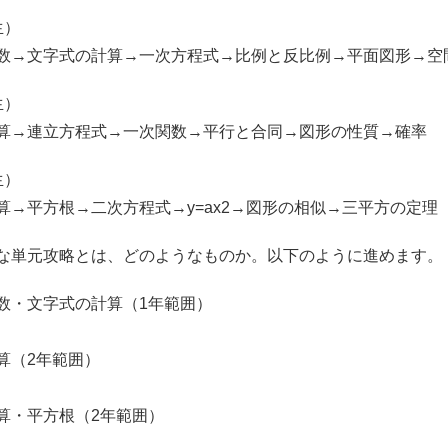
生）
数→文字式の計算→一次方程式→比例と反比例→平面図形→空
生）
算→連立方程式→一次関数→平行と合同→図形の性質→確率
生）
算→平方根→二次方程式→y=ax2→図形の相似→三平方の定理
な単元攻略とは、どのようなものか。以下のように進めます。
数・文字式の計算（1年範囲）
算（2年範囲）
算・平方根（2年範囲）