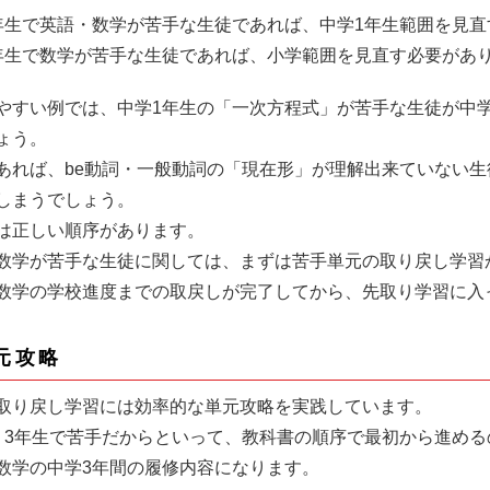
年生で英語・数学が苦手な生徒であれば、中学1年生範囲を見直
年生で数学が苦手な生徒であれば、小学範囲を見直す必要があ
やすい例では、中学1年生の「一次方程式」が苦手な生徒が中
ょう。
あれば、be動詞・一般動詞の「現在形」が理解出来ていない
しまうでしょう。
は正しい順序があります。
数学が苦手な生徒に関しては、まずは苦手単元の取り戻し学習
数学の学校進度までの取戻しが完了してから、先取り学習に入
元攻略
取り戻し学習には効率的な単元攻略を実践しています。
、3年生で苦手だからといって、教科書の順序で最初から進め
数学の中学3年間の履修内容になります。