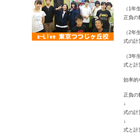
（1年
正負の
（2年
式の計
（3年
式と計
効率的
正負の
↓
式の計
↓
式と計