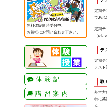
テ
定期テ
であれ
無料体験随時受付中。
定期テ
お気軽にお問い合わせ下さい。
（s-L
テ
定期テ
テスト
体験記
取
講習案内
基本方
特に英
ん。