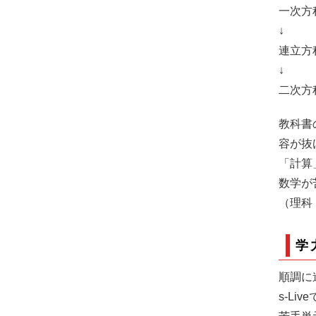
一次方
↓
連立方
↓
二次方
教科書
容が抜
「計算
数学が
（理科
学
順調に
s-L